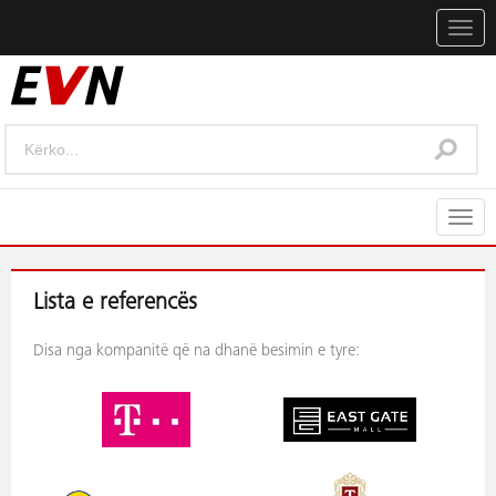
Togg
navig
Togg
navig
Lista e referencës
Disa nga kompanitë që na dhanë besimin e tyre: