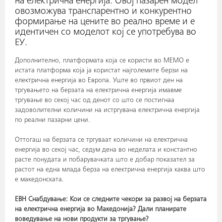
на електрична енергија. Овој пазарен модел
овозможува транспарентно и конкурентно
формирање на цените во реално време и е
идентичен со моделот кој се употребува во
ЕУ.
Дополнително, платформата која се користи во МЕМО е
истата платформа која ја користат најголемите берзи на
електрична енергија во Европа. Уште во првиот ден на
тргувањето на берзата на електрична енергија имавме
тргување во секој час од денот со што се постигнаа
задоволителни количини на истргувана електрична енергија
по реални пазарни цени.
Оттогаш на берзата се тргуваат количини на електрична
енергија во секој час, седум дена во неделата и константно
расте понудата и побарувачката што е добар показател за
растот на една млада берза на електрична енергија каква што
е македонската.
ЕВН Снабдување: Кои се следните чекори за развој на берзата
на електрична енергија во Македонија? Дали планирате
воведување на нови продукти за тргување?