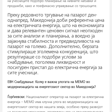
на учесниците подобро планирање на нивните набавки и
продажби, како и поефикасно управување со трошоците.
Преку редовното тргување на пазарот ден-
однапред, Македонија доби референтна цена
на електричната енергија, што на економијата
и дава релевантен ценовен сигнал неопходен
за сите анализи и планирања, а воедно ја
зајакнува стабилноста и предвидливоста на
пазарот на големо. Дополнително, берзата
стимулираше зголемена конкуренција, што
резултираше со подобри услови за
снабдување, поголема ликвидност и
посигурен пристап до електрична енергија за
сите учесници.
ЕВН Снабдување: Колку е важна улогата на МЕМО во
модернизацијата на енергетскиот сектор во Македонија?
Ѓорѓиевски:
Националниот оператор на пазарот за електрична
енергија – МЕМО има клучна улога во модернизацијата на
енергетскиот сектор во нашата земја, особено преку развојот