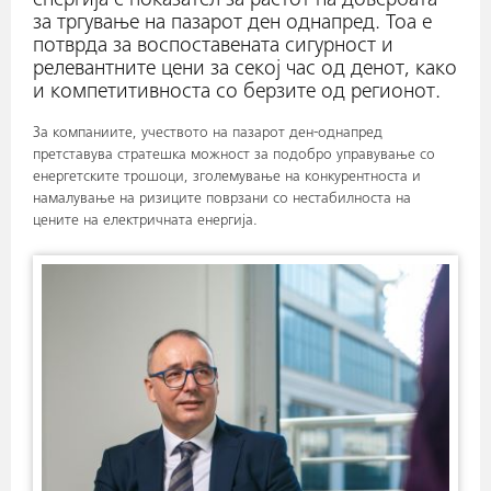
енергија е показател за растот на довербата
за тргување на пазарот ден однапред. Тоа е
потврда за воспоставената сигурност и
релевантните цени за секој час од денот, како
и компетитивноста со берзите од регионот.
За компаниите, учеството на пазарот ден-однапред
претставува стратешка можност за подобро управување со
енергетските трошоци, зголемување на конкурентноста и
намалување на ризиците поврзани со нестабилноста на
цените на електричната енергија.