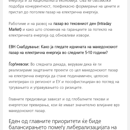
енергија и за националната економија. Ова ќе овозможи
подобра конкурентност, поефикасно формирање на цените и
пристап до поголем пазар на електрична енергија.
Работиме и на развој на
пазар во тековниот ден (
Intraday
Market)
и како што споменав на гаранциите за потекло на
електричната енергија од обновливи извори.
ЕВН Снабдување: Како ја гледате иднината на македонскиот
пазар на електрична енергија во следните 5-10 години?
Ѓорѓиевски:
Во следната декада, верувам дека ќе ги
реализираме зацртаните проекти со цел македонскиот пазар
на електрична енергија да стане подинамичен, целосно
интегриран со регионот и ЕУ и пософистициран во поглед на
тргувањето и управувањето со ризиците.
Главните предизвици зависат и од глобалните текови и
енергетски превирања, кои ќе имаат значително влијание врз
македонскиот пазар.
Еден од главните приоритети ќе биде
балансирањето помеѓу либерализацијата на