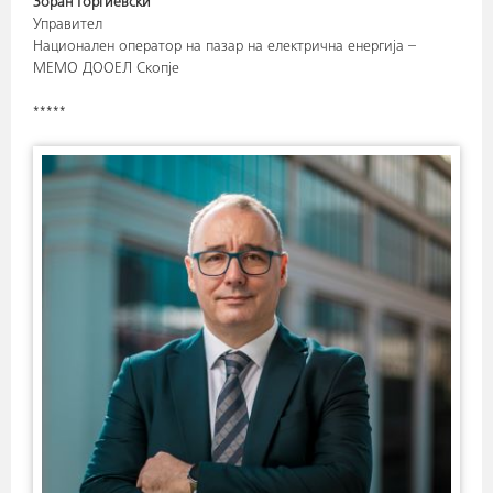
Зоран Ѓорѓиевски
Управител
Национален оператор на пазар на електрична енергија –
МЕМО ДООЕЛ Скопје
*****