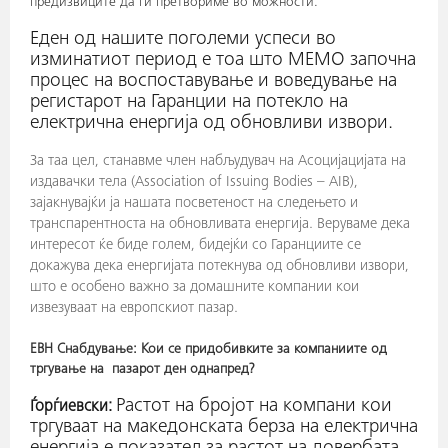
предизвиците да ги претвориме во можности.
Еден од нашите поголеми успеси во
изминатиот период е тоа што МЕМО започна
процес на воспоставување и воведување на
регистарот на Гаранции на потекло на
електрична енергија од обновливи извори.
За таа цел, станавме член набљудувач на Асоцијацијата на
издавачки тела (Association of Issuing Bodies – AIB),
зајакнувајќи ја нашата посветеност на следењето и
транспарентноста на обновливата енергија. Веруваме дека
интересот ќе биде голем, бидејќи со Гаранциите се
докажува дека енергијата потекнува од обновливи извори,
што е особено важно за домашните компании кои
извезуваат на европскиот пазар.
ЕВН Снабдување: К
ои се придобивките за компаниите од
тргување на пазарот ден однапред?
Растот на бројот на компани кои
Ѓорѓиевски:
тргуваат на македонската берза на електрична