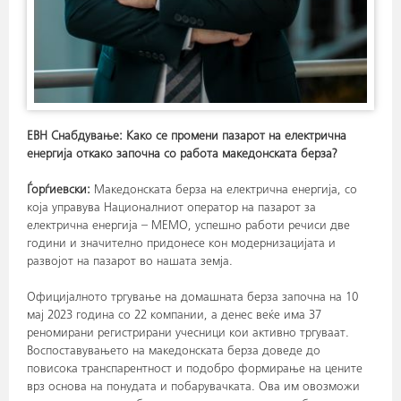
ЕВН Снабдување: Како се промени пазарот на електрична
енергија откако започна со работа македонската берза?
Ѓорѓиевски:
Македонската берза на електрична енергија, со
која управува Националниот оператор на пазарот за
електрична енергија – МЕМО, успешно работи речиси две
години и значително придонесе кон модернизацијата и
развојот на пазарот во нашата земја.
Официјалното тргување на домашната берза започна на 10
мај 2023 година со 22 компании, а денес веќе има 37
реномирани регистрирани учесници кои активно тргуваат.
Воспоставувањето на македонската берза доведе до
повисока транспарентност и подобро формирање на цените
врз основа на понудата и побарувачката. Ова им овозможи