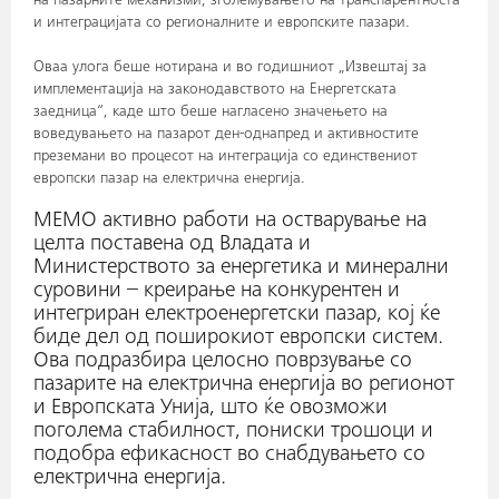
на пазарните механизми, зголемувањето на транспарентноста
и интеграцијата со регионалните и европските пазари.
Оваа улога беше нотирана и во годишниот „Извештај за
имплементација на законодавството на Енергетската
заедница“, каде што беше нагласено значењето на
воведувањето на пазарот ден-однапред и активностите
преземани во процесот на интеграција со единствениот
европски пазар на електрична енергија.
МЕМО активно работи на остварување на
целта поставена од Владата и
Министерството за енергетика и минерални
суровини – креирање на конкурентен и
интегриран електроенергетски пазар, кој ќе
биде дел од поширокиот европски систем.
Ова подразбира целосно поврзување со
пазарите на електрична енергија во регионот
и Европската Унија, што ќе овозможи
поголема стабилност, пониски трошоци и
подобра ефикасност во снабдувањето со
електрична енергија.