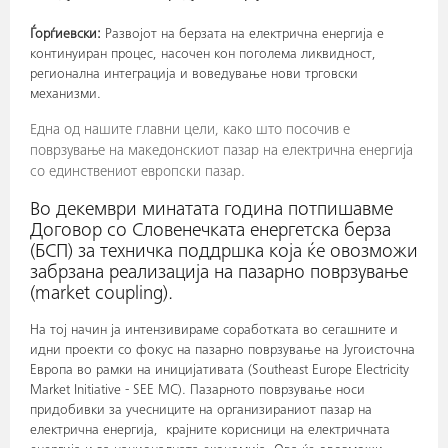
Ѓорѓиевски:
Развојот на берзата на електрична енергија е
континуиран процес, насочен кон поголема ликвидност,
регионална интеграција и воведување нови трговски
механизми.
Една од нашите главни цели, како што посочив е
поврзување на македонскиот пазар на електрична енергија
со единствениот европски пазар.
Во декември минатата година потпишавме
Договор со Словенечката енергетска берза
(БСП) за техничка поддршка која ќе овозможи
забрзана реализација на пазарно поврзување
(market coupling).
На тој начин ја интензивираме соработката во сегашните и
идни проекти со фокус на пазарно поврзување на Југоисточна
Европа во рамки на иницијативата (Southeast Europe Electricity
Market Initiative - SEE MC). Пазарното поврзување носи
придобивки за учесниците на организираниот пазар на
електрична енергија, крајните корисници на електричната