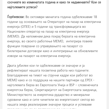
соочивте во изминатата година и како ги надминавте? Кои се
најголемите успеси?
Ѓорѓиевски:
Во октомври минатата година одбележавме 18
години од основањето на Операторот на пазар на електрична
енергија (ОПЕЕ) и 5 години од трансформацијата во
Национален оператор на пазар на електрична енергија
(МЕМО). Да напоменам дека покрај берзата на електрична
енергија, во своето работење МЕМО, интегрира повеќе
функции поврзани со управувањето на пазарот со
билатерални договори како и интегрирање на обновливите
извори на пазарот на електрична енергија.
Двата јубилеи кои ги одбележавме се значајни и ја
рефлектираат нашата посветена работа низ годините.
Благодарение на тимот на стручни кадри кои работат во
МЕМО како и со поддршка на нашите партнери од EPEX -
најголемата берза во Европската Унија и BSP – словенечката
енергетска берза, Секретаријатот на Енергетската заедница,
Министерството за енергетика рударство и минерални
суровини како и сите чинители во енергетскиот сектор во
нашата земја реализираме значајни процеси и успеваме