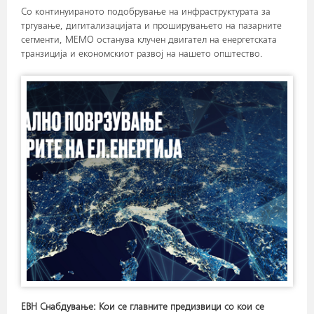
Со континуираното подобрување на инфраструктурата за
тргување, дигитализацијата и проширувањето на пазарните
сегменти, МЕМО останува клучен двигател на енергетската
транзиција и економскиот развој на нашето општество.
ЕВН Снабдување: Кои се главните предизвици со кои се